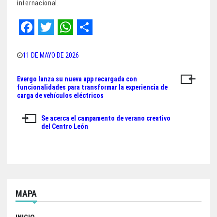
internacional.
F
T
W
S
a
w
h
h
11 DE MAYO DE 2026
c
i
a
a
Evergo lanza su nueva app recargada con
Navegación
e
t
t
r
funcionalidades para transformar la experiencia de
carga de vehículos eléctricos
de
b
t
s
e
o
e
A
entradas
Se acerca el campamento de verano creativo
del Centro León
o
r
p
k
p
MAPA