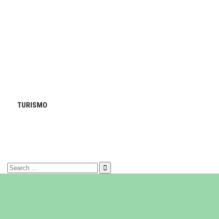
TURISMO
Search
for: