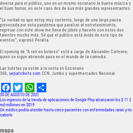
diversa para el público, une en un mismo escenario la buena música y
el buen humor, en este caso dos de sus más grandes representantes.
“La verdad es que estoy muy contento, luego de una larga pausa
provocada por esta pandemia que paralizó el entretenimiento,
regresar con este show me llena de júbilo y hacerlo con estos dos
talentos mucho más. Sé que el público está ávido de este tipo de
eventos”, expresó Peralta.
El opening de “A reír en boleros” está a cargo de Alexander Corleone,
quien se sigue abriendo paso en el mundo de la comedia.
Las boletas ya están a la venta en Escenario
360,
uepatickets.com
CCN, Jumbo y supermercados Nacional.
F
T
W
S
30 DE AGOSTO DE 2021
Navegación
Los ingresos de la tienda de aplicaciones de Google Play alcanzaron los $ 11.2
a
w
h
h
mil millones en 2019
de
Un médico podría atender hasta cinco pacientes con enfermedades raras y no
c
i
a
a
saberlo
entradas
e
t
t
r
mapa