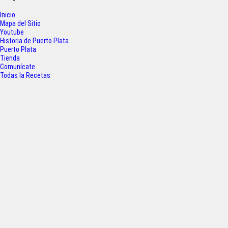
b
t
s
e
o
e
A
Inicio
Mapa del Sitio
o
r
p
Youtube
Historia de Puerto Plata
k
p
Puerto Plata
Tienda
Comunícate
Todas la Recetas