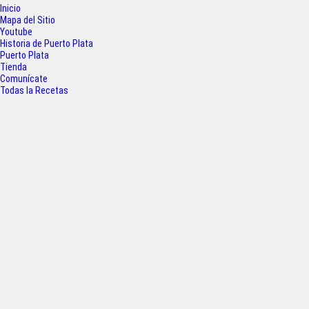
b
t
s
e
Inicio
o
e
A
Mapa del Sitio
Youtube
o
r
p
Historia de Puerto Plata
Puerto Plata
k
p
Tienda
Comunícate
Todas la Recetas