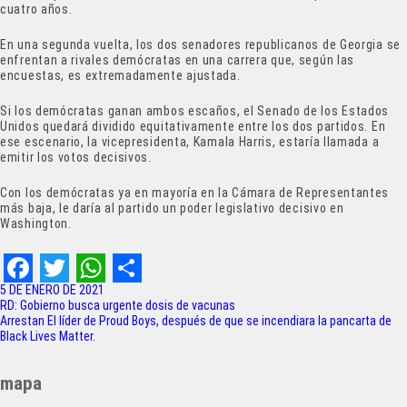
cuatro años.
En una segunda vuelta, los dos senadores republicanos de Georgia se
enfrentan a rivales demócratas en una carrera que, según las
encuestas, es extremadamente ajustada.
Si los demócratas ganan ambos escaños, el Senado de los Estados
Unidos quedará dividido equitativamente entre los dos partidos. En
ese escenario, la vicepresidenta, Kamala Harris, estaría llamada a
emitir los votos decisivos.
Con los demócratas ya en mayoría en la Cámara de Representantes
más baja, le daría al partido un poder legislativo decisivo en
Washington.
F
T
W
S
5 DE ENERO DE 2021
Navegación
RD: Gobierno busca urgente dosis de vacunas
a
w
h
h
Arrestan El líder de Proud Boys, después de que se incendiara la pancarta de
de
Black Lives Matter.
c
i
a
a
entradas
e
t
t
r
mapa