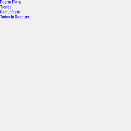
o
r
p
Puerto Plata
Tienda
k
p
Comunícate
Todas la Recetas