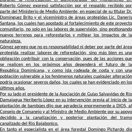
Roberto Gómez expresó satisfacción por el respaldo recibido por
parte del Ministerio de Medio Ambiente, en especial de su titular Dr.
Domínguez Brito y el viceministro de áreas protegidas Lic. Daneris
Santana, los cuales han apostado al fortalecimiento de este proyecto
comunitario, no solo en las labores de supervisión, sino gestionando
nuevos terrenos para reforestarlos y mitigar los impactos de la
naturaleza.
Gómez agrego que no es responsabilidad ni deber por parte del área
protegida realizar labores de reforestación, sino más bien es una
obligación contribuir con la conservación, pues de las acciones que
se realicen en los próximos años dependerá el futuro de la
Republica Dominicana, y como isla rodeada de costa y con una
población vulnerable a los fenómenos naturales cualquier alteración
podría ocasionar severos daños, los cuales se han evidenciado en los
últimos años.
Por su lado el presidente de la Asociación de Guías Salvavidas de Rio
Damajagua Heriberto López en su intervención previa al inicio de la
plantación de bambúes dijo que agradecía enormemente a DIOS, al
Consejo de Comanejo y al Ministro de Medio Ambiente por su apoyo
decidido a la canalización y posterior plantación del tramo
canalizado del Rio Bajabonico.
En tanto el especialista en el área forestal Domingo Pichardo dio