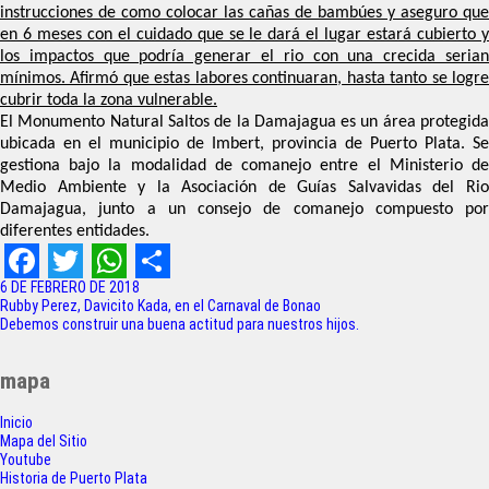
instrucciones de como colocar las cañas de bambúes y aseguro que
en 6 meses con el cuidado que se le dará el lugar estará cubierto y
los impactos que podría generar el rio con una crecida serian
mínimos. Afirmó que estas labores continuaran, hasta tanto se logre
cubrir toda la zona vulnerable.
El Monumento Natural Saltos de la Damajagua es un área protegida
ubicada en el municipio de Imbert, provincia de Puerto Plata. Se
gestiona bajo la modalidad de comanejo entre el Ministerio de
Medio Ambiente y la Asociación de Guías Salvavidas del Rio
Damajagua, junto a un consejo de comanejo compuesto por
diferentes entidades.
F
T
W
S
6 DE FEBRERO DE 2018
Navegación
Rubby Perez, Davicito Kada, en el Carnaval de Bonao
a
w
h
h
Debemos construir una buena actitud para nuestros hijos.
de
c
i
a
a
entradas
mapa
e
t
t
r
Inicio
b
t
s
e
Mapa del Sitio
o
e
A
Youtube
Historia de Puerto Plata