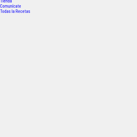
Tienda
k
p
Comunícate
Todas la Recetas