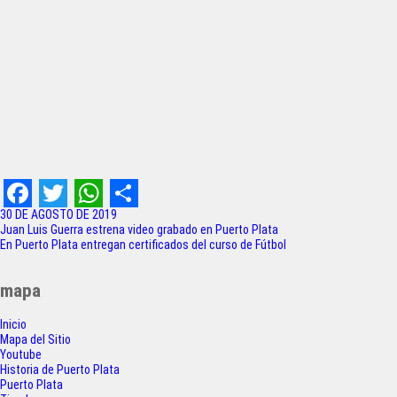
F
T
W
S
30 DE AGOSTO DE 2019
Navegación
Juan Luis Guerra estrena video grabado en Puerto Plata
a
w
h
h
En Puerto Plata entregan certificados del curso de Fútbol
de
c
i
a
a
entradas
mapa
e
t
t
r
Inicio
b
t
s
e
Mapa del Sitio
o
e
A
Youtube
Historia de Puerto Plata
o
r
p
Puerto Plata