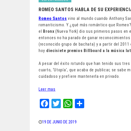
ROMEO SANTOS HABLA DE SU EXPERIENC
Romeo Santos
vino al mundo cuando Anthony San
romanticismo. Y ¿qué más romántico que Romeo? E
el
Bronx
(Nueva York) dio sus primeros pasos en 
entonces no ha parado de ganar reconocimientos 
(reconocido grupo de bachata) y a partir del 2011 
hoy
diecisiete premios Billboard a la música la
A pesar del éxito rotundo que han tenido sus tres 
cuarto, ‘Utopía’, que acaba de publicar, se sabe
cuidadoso y prefiere mantenerla en privado.
Leer mas
Fa
T
W
Sh
ce
wi
ha
ar
bo
tt
ts
e
19 DE JUNIO DE 2019