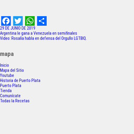
F
T
W
S
29 DE JUNIO DE 2019
Navegación
Argentina le gana a Venezuela en semifinales
a
w
h
h
Video: Rosalía habla en defensa del Orgullo LGTBIQ.
de
c
i
a
a
entradas
mapa
e
t
t
r
Inicio
b
t
s
e
Mapa del Sitio
o
e
A
Youtube
Historia de Puerto Plata
o
r
p
Puerto Plata
Tienda
k
p
Comunícate
Todas la Recetas