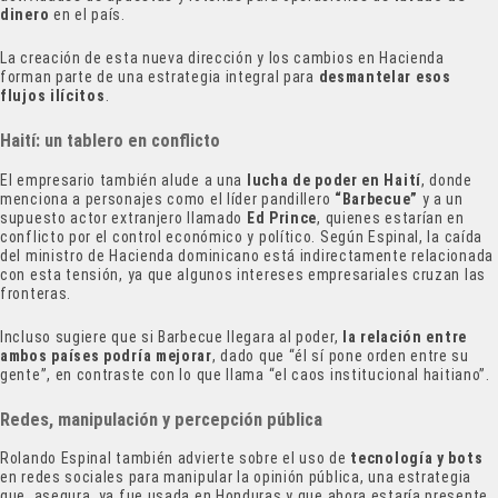
dinero
en el país.
La creación de esta nueva dirección y los cambios en Hacienda
forman parte de una estrategia integral para
desmantelar esos
flujos ilícitos
.
Haití: un tablero en conflicto
El empresario también alude a una
lucha de poder en Haití
, donde
menciona a personajes como el líder pandillero
“Barbecue”
y a un
supuesto actor extranjero llamado
Ed Prince
, quienes estarían en
conflicto por el control económico y político. Según Espinal, la caída
del ministro de Hacienda dominicano está indirectamente relacionada
con esta tensión, ya que algunos intereses empresariales cruzan las
fronteras.
Incluso sugiere que si Barbecue llegara al poder,
la relación entre
ambos países podría mejorar
, dado que “él sí pone orden entre su
gente”, en contraste con lo que llama “el caos institucional haitiano”.
Redes, manipulación y percepción pública
Rolando Espinal también advierte sobre el uso de
tecnología y bots
en redes sociales para manipular la opinión pública, una estrategia
que, asegura, ya fue usada en Honduras y que ahora estaría presente