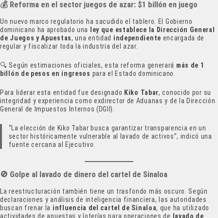
💰
Reforma en el sector juegos de azar: $1 billón en juego
Un nuevo marco regulatorio ha sacudido el tablero. El Gobierno
dominicano ha aprobado una
ley que establece la Dirección General
de Juegos y Apuestas
, una entidad
independiente
encargada de
regular y fiscalizar toda la industria del azar.
🔍 Según estimaciones oficiales, esta reforma generará
más de 1
billón de pesos en ingresos
para el Estado dominicano.
Para liderar esta entidad fue designado
Kiko Tabar
, conocido por su
integridad y experiencia como exdirector de Aduanas y de la Dirección
General de Impuestos Internos (DGII).
“La elección de Kiko Tabar busca garantizar transparencia en un
sector históricamente vulnerable al lavado de activos”, indicó una
fuente cercana al Ejecutivo.
🚫
Golpe al lavado de dinero del cartel de Sinaloa
La reestructuración también tiene un trasfondo más oscuro. Según
declaraciones y análisis de inteligencia financiera, las autoridades
buscan frenar la
influencia del cartel de Sinaloa
, que ha utilizado
actividades de apuestas y loterías para operaciones de
lavado de