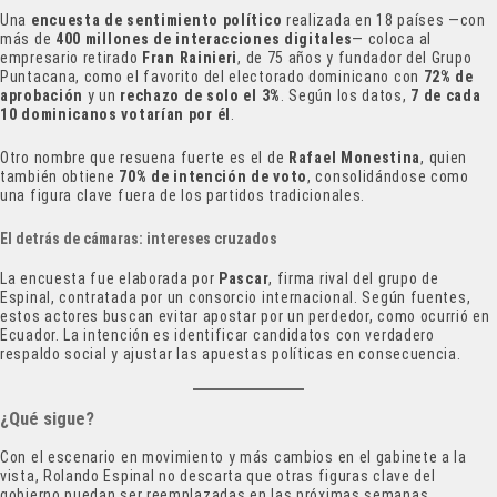
Una
encuesta de sentimiento político
realizada en 18 países —con
más de
400 millones de interacciones digitales
— coloca al
empresario retirado
Fran Rainieri
, de 75 años y fundador del Grupo
Puntacana, como el favorito del electorado dominicano con
72% de
aprobación
y un
rechazo de solo el 3%
. Según los datos,
7 de cada
10 dominicanos votarían por él
.
Otro nombre que resuena fuerte es el de
Rafael Monestina
, quien
también obtiene
70% de intención de voto
, consolidándose como
una figura clave fuera de los partidos tradicionales.
El detrás de cámaras: intereses cruzados
La encuesta fue elaborada por
Pascar
, firma rival del grupo de
Espinal, contratada por un consorcio internacional. Según fuentes,
estos actores buscan evitar apostar por un perdedor, como ocurrió en
Ecuador. La intención es identificar candidatos con verdadero
respaldo social y ajustar las apuestas políticas en consecuencia.
¿Qué sigue?
Con el escenario en movimiento y más cambios en el gabinete a la
vista, Rolando Espinal no descarta que otras figuras clave del
gobierno puedan ser reemplazadas en las próximas semanas.