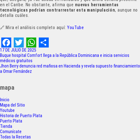
en el Caribe. No obstante, afirma que
nuevas herramientas
tecnológicas podrían contrarrestar esta manipulación
, aunque no
detalla cuáles.
🔗 Mira el análisis completo aquí:
YouTube
F
T
W
S
17 DE JULIO DE 2025
Navegación
Buque hospital Comfort llega a la República Dominicana e inicia servicios
a
w
h
h
médicos gratuitos
de
Jhon Berry denuncia red mafiosa en Hacienda y revela supuesto financiamiento
c
i
a
a
a Omar Fernández
entradas
e
t
t
r
mapa
b
t
s
e
o
e
A
Inicio
Mapa del Sitio
o
r
p
Youtube
Historia de Puerto Plata
k
p
Puerto Plata
Tienda
Comunícate
Todas la Recetas