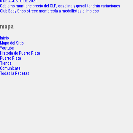
F
T
W
S
6 DE AGOSTO DE 2021
Navegación
Gobierno mantiene precio del GLP; gasolina y gasoil tendrán variaciones
a
w
h
h
Club Body Shop ofrece membresía a medallistas olímpicos
de
c
i
a
a
entradas
mapa
e
t
t
r
Inicio
b
t
s
e
Mapa del Sitio
o
e
A
Youtube
Historia de Puerto Plata
o
r
p
Puerto Plata
Tienda
k
p
Comunícate
Todas la Recetas