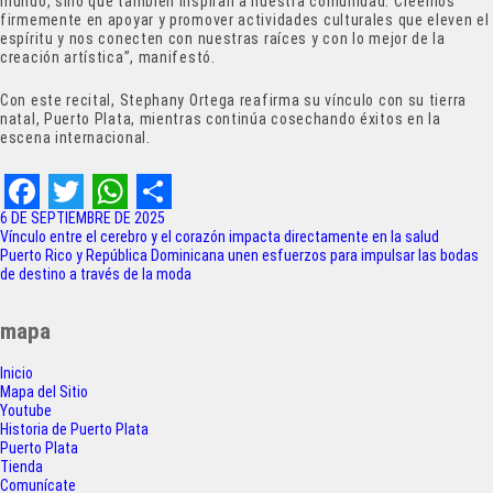
mundo, sino que también inspiran a nuestra comunidad. Creemos
firmemente en apoyar y promover actividades culturales que eleven el
espíritu y nos conecten con nuestras raíces y con lo mejor de la
creación artística”, manifestó.
Con este recital, Stephany Ortega reafirma su vínculo con su tierra
natal, Puerto Plata, mientras continúa cosechando éxitos en la
escena internacional.
F
T
W
S
6 DE SEPTIEMBRE DE 2025
Navegación
Vínculo entre el cerebro y el corazón impacta directamente en la salud
a
w
h
h
Puerto Rico y República Dominicana unen esfuerzos para impulsar las bodas
de
de destino a través de la moda
c
i
a
a
entradas
e
t
t
r
mapa
b
t
s
e
Inicio
o
e
A
Mapa del Sitio
Youtube
o
r
p
Historia de Puerto Plata
Puerto Plata
k
p
Tienda
Comunícate