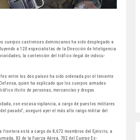
s cuerpos castrenses domini­canos ha sido desplegado a
clu­yendo a 120 especialistas de la Dirección de Inteligen­cia
rioridades, la contención del tráfico ilegal de indocu­
rofes entre los dos países ha sido ordenada por el teniente
a Defen­sa, quien ha explicado que los cuerpos armados
tráfico ilíci­to de personas, mercancías y drogas.
idada, con escasa vigi­lancia, a cargo de puestos militares
l pasado”, aseguró ayer el más alto rango mili­tar del
la frontera está a cargo de 8,672 miembros del Ejér­cito, a
rmada, 83 de la Fuerza Aérea, 702 del Cuerpo Es­