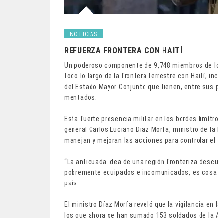
NOTICIAS
REFUERZA FRONTERA CON HAITÍ
Un poderoso componente de 9,748 miembros de lo
todo lo largo de la frontera terrestre con Haití, in
del Estado Mayor Con­junto que tienen, entre sus p
mentados.
Esta fuerte presencia mi­litar en los bordes limít
ge­neral Carlos Luciano Díaz Morfa, ministro de l
mane­jan y mejoran las acciones para controlar el 
“La anticuada idea de una región fronteriza des­cu
pobremente equi­pados e incomunicados, es cosa de
país.
El ministro Díaz Morfa reveló que la vigilancia en 
los que ahora se han sumado 153 soldados de la A