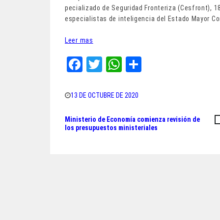
pecializado de Seguridad Fronteriza (Cesfront), 1
especialistas de inteligencia del Estado Mayor Co
Leer mas
Fa
T
W
Sh
ce
wi
ha
ar
bo
tt
ts
e
13 DE OCTUBRE DE 2020
ok
er
A
Ministerio de Economía comienza revisión de
Navegación
pp
los presupuestos ministeriales
de
entradas