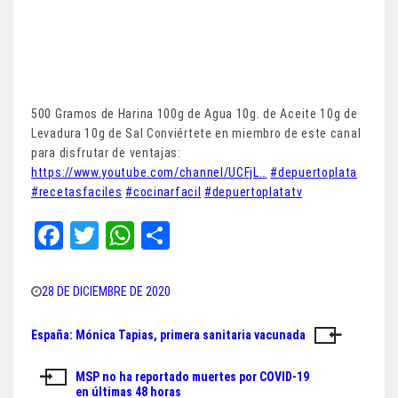
500 Gramos de Harina 100g de Agua 10g. de Aceite 10g de
Levadura 10g de Sal Conviértete en miembro de este canal
para disfrutar de ventajas:
https://www.youtube.com/channel/UCFjL…
#depuertoplata
#recetasfaciles
#cocinarfacil
#depuertoplatatv
Fa
T
W
Sh
ce
wi
ha
ar
bo
tt
ts
e
28 DE DICIEMBRE DE 2020
ok
er
A
España: Mónica Tapias, primera sanitaria vacunada
Navegación
pp
de
MSP no ha reportado muertes por COVID-19
en últimas 48 horas