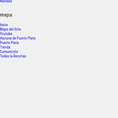
Navidad
c
i
a
a
entradas
e
t
t
r
mapa
b
t
s
e
Inicio
o
e
A
Mapa del Sitio
Youtube
o
r
p
Historia de Puerto Plata
Puerto Plata
k
p
Tienda
Comunícate
Todas la Recetas