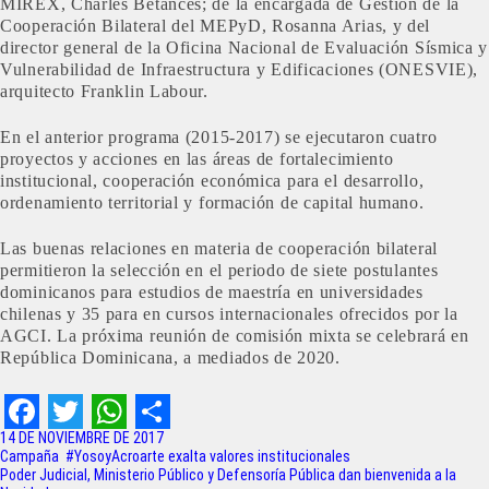
MIREX, Charles Betánces; de la encargada de Gestión de la
Cooperación Bilateral del MEPyD, Rosanna Arias, y del
director general de la Oficina Nacional de Evaluación Sísmica y
Vulnerabilidad de Infraestructura y Edificaciones (ONESVIE),
arquitecto Franklin Labour.
En el anterior programa (2015-2017) se ejecutaron cuatro
proyectos y acciones en las áreas de fortalecimiento
institucional, cooperación económica para el desarrollo,
ordenamiento territorial y formación de capital humano.
Las buenas relaciones en materia de cooperación bilateral
permitieron la selección en el periodo de siete postulantes
dominicanos para estudios de maestría en universidades
chilenas y 35 para en cursos internacionales ofrecidos por la
AGCI. La próxima reunión de comisión mixta se celebrará en
República Dominicana, a mediados de 2020.
F
T
W
S
14 DE NOVIEMBRE DE 2017
Navegación
Campaña #YosoyAcroarte exalta valores institucionales
a
w
h
h
Poder Judicial, Ministerio Público y Defensoría Pública dan bienvenida a la
de