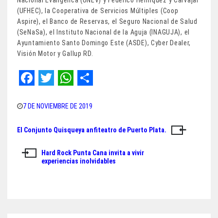
(UFHEC), la Cooperativa de Servicios Múltiples (Coop
Aspire), el Banco de Reservas, el Seguro Nacional de Salud
(SeNaSa), el Instituto Nacional de la Aguja (INAGUJA), el
Ayuntamiento Santo Domingo Este (ASDE), Cyber Dealer,
Visión Motor y Gallup RD.
F
T
W
S
a
w
h
h
7 DE NOVIEMBRE DE 2019
c
i
a
a
El Conjunto Quisqueya anfiteatro de Puerto Plata.
Navegación
e
t
t
r
de
b
t
s
e
Hard Rock Punta Cana invita a vivir
experiencias inolvidables
o
e
A
entradas
o
r
p
k
p