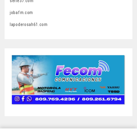
serie37.com
jobafm.com
lapoderosah61.com