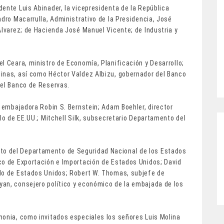
ente Luis Abinader, la vicepresidenta de la República
ndro Macarrulla, Administrativo de la Presidencia, José
Álvarez; de Hacienda José Manuel Vicente; de Industria y
l Ceara, ministro de Economía, Planificación y Desarrollo;
inas, así como Héctor Valdez Albizu, gobernador del Banco
del Banco de Reservas.
a embajadora Robin S. Bernstein; Adam Boehler, director
lo de EE.UU.; Mitchell Silk, subsecretario Departamento del
o del Departamento de Seguridad Nacional de los Estados
co de Exportación e Importación de Estados Unidos; David
ado de Estados Unidos; Robert W. Thomas, subjefe de
an, consejero político y económico de la embajada de los
monia, como invitados especiales los señores Luis Molina