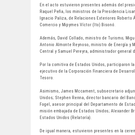
En el acto estuvieron presentes además del presid
Raquel Peña, los ministros de la Presidencia Lisa
Ignacio Paliza, de Relaciones Exteriores Roberto 
Comercio y Mipymes Víctor (Ito) Bisonó.
Además, David Collado, ministro de Turismo; Migue
Antonio Almonte Reynoso, ministro de Energía y M
Central y Samuel Pereyra, administrador general 
Por la comitiva de Estados Unidos, participaron l
ejecutivo de la Corporación Financiera de Desarrol
Tesoro.
Asimismo, James Mccament, subsecretario adjunt
Unidos; Stephen Renna, director bancario del Ban
Fogel, asesor principal del Departamento de Est
misión embajada de Estados Unidos; Alexander Bry
Estados Unidos (Relatoría).
De igual manera, estuvieron presentes en la cere