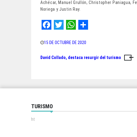
Achécar, Manuel Grullón, Christopher Paniagua, F
Noriega y Justin Ray.
F
T
W
S
a
w
h
h
15 DE OCTUBRE DE 2020
c
i
a
a
David Collado, destaca resurgir del turismo
Navegación
e
t
t
r
de
b
t
s
e
o
e
A
entradas
o
r
p
k
p
TURISMO
ht