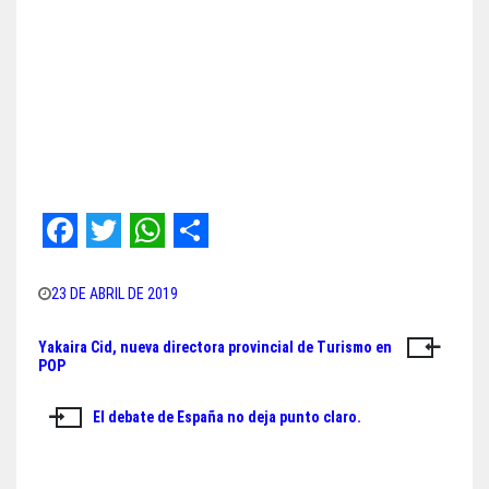
F
T
W
S
a
w
h
h
23 DE ABRIL DE 2019
c
i
a
a
Yakaira Cid, nueva directora provincial de Turismo en
Navegación
e
t
t
r
POP
de
b
t
s
e
El debate de España no deja punto claro.
o
e
A
entradas
o
r
p