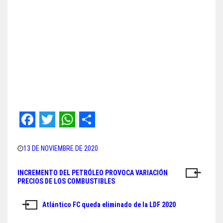
F
T
W
S
a
w
h
h
13 DE NOVIEMBRE DE 2020
c
i
a
a
INCREMENTO DEL PETRÓLEO PROVOCA VARIACIÓN
Navegación
e
t
t
r
PRECIOS DE LOS COMBUSTIBLES
de
b
t
s
e
Atlántico FC queda eliminado de la LDF 2020
o
e
A
entradas