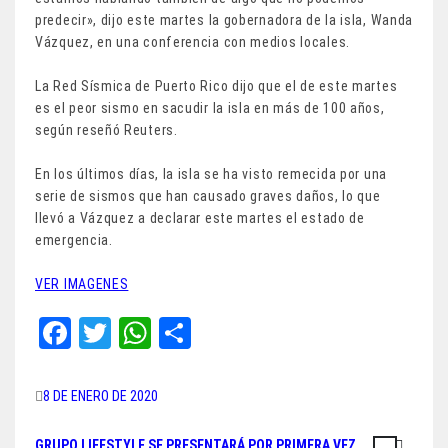
predecir», dijo este martes la gobernadora de la isla, Wanda
Vázquez, en una conferencia con medios locales.
La Red Sísmica de Puerto Rico dijo que el de este martes
es el peor sismo en sacudir la isla en más de 100 años,
según reseñó Reuters.
En los últimos días, la isla se ha visto remecida por una
serie de sismos que han causado graves daños, lo que
llevó a Vázquez a declarar este martes el estado de
emergencia.
VER IMAGENES
Fa
T
W
Sh
ce
wi
ha
ar
bo
tt
ts
e
8 DE ENERO DE 2020
ok
er
A
GRUPO LIFESTYLE SE PRESENTARÁ POR PRIMERA VEZ