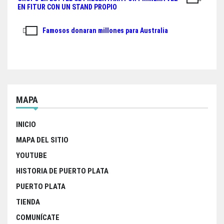
Navegación
pp
EN FITUR CON UN STAND PROPIO
de
Famosos donaran millones para Australia
entradas
MAPA
INICIO
MAPA DEL SITIO
YOUTUBE
HISTORIA DE PUERTO PLATA
PUERTO PLATA
TIENDA
COMUNÍCATE