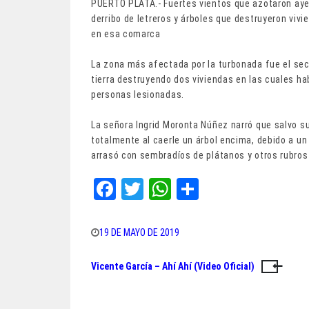
PUERTO PLATA.- Fuertes vientos que azotaron ayer
derribo de letreros y árboles que destruyeron vi
en esa comarca
La zona más afectada por la turbonada fue el sec
tierra destruyendo dos viviendas en las cuales ha
personas lesionadas.
La señora Ingrid Moronta Núñez narró que salvo s
totalmente al caerle un árbol encima, debido a un
arrasó con sembradíos de plátanos y otros rubros 
Fa
T
W
Sh
ce
wi
ha
ar
bo
tt
ts
e
19 DE MAYO DE 2019
ok
er
A
Vicente García – Ahí Ahí (Video Oficial)
Navegación
pp
de