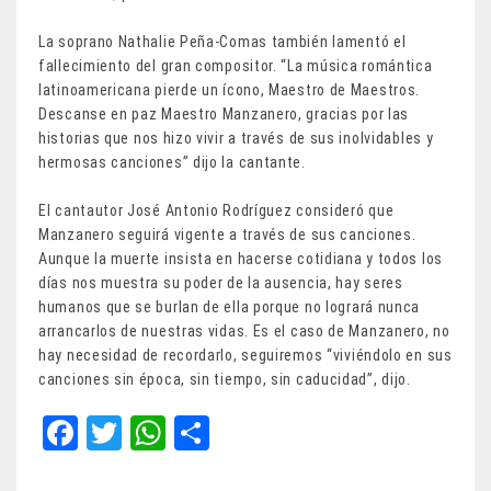
La soprano Nathalie Peña-Comas también lamentó el
fallecimiento del gran compositor. “La música romántica
latinoamericana pierde un ícono, Maestro de Maestros.
Descanse en paz Maestro Manzanero, gracias por las
historias que nos hizo vivir a través de sus inolvidables y
hermosas canciones” dijo la cantante.
El cantautor José Antonio Rodríguez consideró que
Manzanero seguirá vigente a través de sus canciones.
Aunque la muerte insista en hacerse cotidiana y todos los
días nos muestra su poder de la ausencia, hay seres
humanos que se burlan de ella porque no logrará nunca
arrancarlos de nuestras vidas. Es el caso de Manzanero, no
hay necesidad de recordarlo, seguiremos “viviéndolo en sus
canciones sin época, sin tiempo, sin caducidad”, dijo.
Fa
T
W
Sh
ce
wi
ha
ar