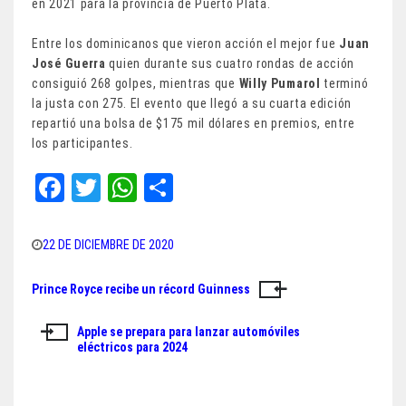
en 2021 para la provincia de Puerto Plata.
Entre los dominicanos que vieron acción el mejor fue
Juan
José Guerra
quien durante sus cuatro rondas de acción
consiguió 268 golpes, mientras que
Willy Pumarol
terminó
la justa con 275. El evento que llegó a su cuarta edición
repartió una bolsa de $175 mil dólares en premios, entre
los participantes.
Fa
T
W
Sh
ce
wi
ha
ar
bo
tt
ts
e
22 DE DICIEMBRE DE 2020
ok
er
A
Prince Royce recibe un récord Guinness
Navegación
pp
de
Apple se prepara para lanzar automóviles
eléctricos para 2024
entradas