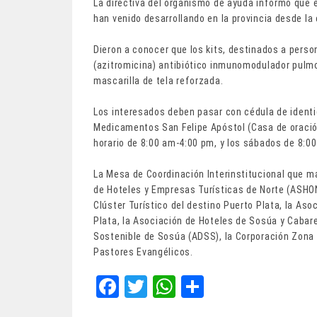
La directiva del organismo de ayuda informó que e
han venido desarrollando en la provincia desde la
Dieron a conocer que los kits, destinados a perso
(azitromicina) antibiótico inmunomodulador pulmo
mascarilla de tela reforzada.
Los interesados deben pasar con cédula de identid
Medicamentos San Felipe Apóstol (Casa de oración)
horario de 8:00 am-4:00 pm, y los sábados de 8:00
La Mesa de Coordinación Interinstitucional que m
de Hoteles y Empresas Turísticas de Norte (ASHO
Clúster Turístico del destino Puerto Plata, la As
Plata, la Asociación de Hoteles de Sosúa y Cabar
Sostenible de Sosúa (ADSS), la Corporación Zona F
Pastores Evangélicos.
Fa
T
W
Sh
ce
wi
ha
ar