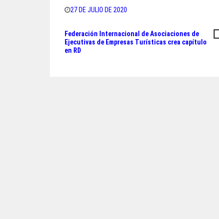
bo
tt
ts
e
27 DE JULIO DE 2020
ok
er
A
Federación Internacional de Asociaciones de
Navegación
pp
Ejecutivas de Empresas Turísticas crea capítulo
en RD
de
entradas