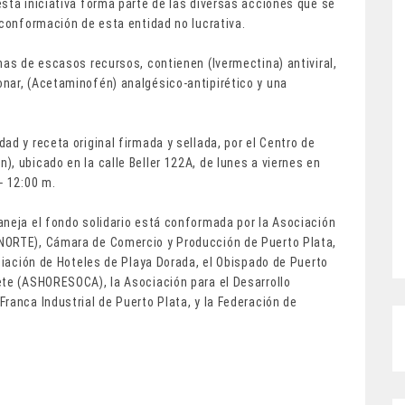
sta iniciativa forma parte de las diversas acciones que se
 conformación de esta entidad no lucrativa.
nas de escasos recursos, contienen (Ivermectina) antiviral,
nar, (Acetaminofén) analgésico-antipirético y una
ad y receta original firmada y sellada, por el Centro de
, ubicado en la calle Beller 122A, de lunes a viernes en
- 12:00 m.
aneja el fondo solidario está conformada por la Asociación
NORTE), Cámara de Comercio y Producción de Puerto Plata,
ociación de Hoteles de Playa Dorada, el Obispado de Puerto
ete (ASHORESOCA), la Asociación para el Desarrollo
ranca Industrial de Puerto Plata, y la Federación de