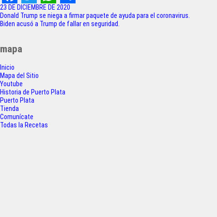
F
T
W
S
23 DE DICIEMBRE DE 2020
Navegación
Donald Trump se niega a firmar paquete de ayuda para el coronavirus.
a
w
h
h
Biden acusó a Trump de fallar en seguridad.
de
c
i
a
a
entradas
mapa
e
t
t
r
Inicio
b
t
s
e
Mapa del Sitio
o
e
A
Youtube
Historia de Puerto Plata
o
r
p
Puerto Plata
Tienda
k
p
Comunícate
Todas la Recetas