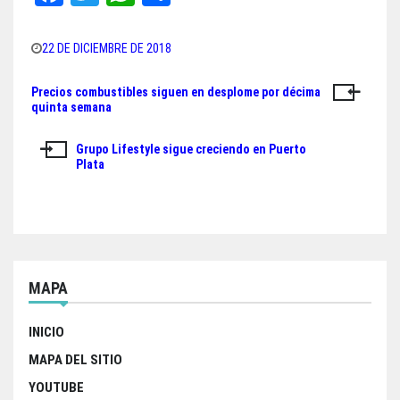
ce
wi
ha
ar
bo
tt
ts
e
22 DE DICIEMBRE DE 2018
ok
er
A
Precios combustibles siguen en desplome por décima
Navegación
pp
quinta semana
de
Grupo Lifestyle sigue creciendo en Puerto
entradas
Plata
MAPA
INICIO
MAPA DEL SITIO
YOUTUBE