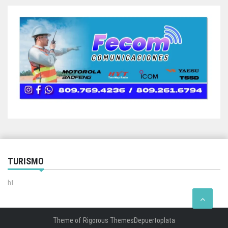
TURISMO
ht
Theme of
Rigorous Themes
Depuertoplata