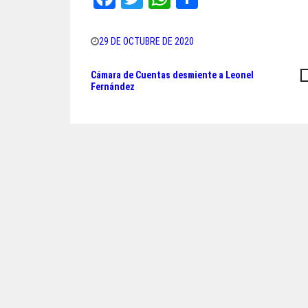
ce
wi
ha
ar
bo
tt
ts
e
29 DE OCTUBRE DE 2020
ok
er
A
Cámara de Cuentas desmiente a Leonel
Navegación
pp
Fernández
de
entradas