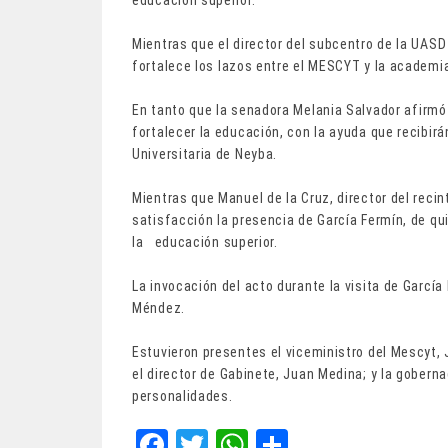
educación superior.
Mientras que el director del subcentro de la UASD N
fortalece los lazos entre el MESCYT y la academi
En tanto que la senadora Melania Salvador afirmó
fortalecer la educación, con la ayuda que recibir
Universitaria de Neyba.
Mientras que Manuel de la Cruz, director del reci
satisfacción la presencia de García Fermín, de qu
la educación superior.
La invocación del acto durante la visita de Garcí
Méndez.
Estuvieron presentes el viceministro del Mescyt, J
el director de Gabinete, Juan Medina; y la goberna
personalidades.
Fa
T
W
Sh