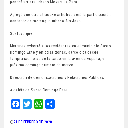
pondrá artista urbano Mozart La Para.
Agregó que otro atractivo artístico será la participación
cantante de merengue urbano Ala Jaza.
Sostuvo que
Martínez exhortó a los residentes en el municipio Santo
Domingo Este y en otras zonas, darse cita desde
tempranas horas de la tarde en la avenida España, el
próximo domingo primero de marzo.
Dirección de Comunicaciones y Relaciones Publicas
Alcaldía de Santo Domingo Este.
Fa
T
W
Sh
ce
wi
ha
ar
bo
tt
ts
e
21 DE FEBRERO DE 2020