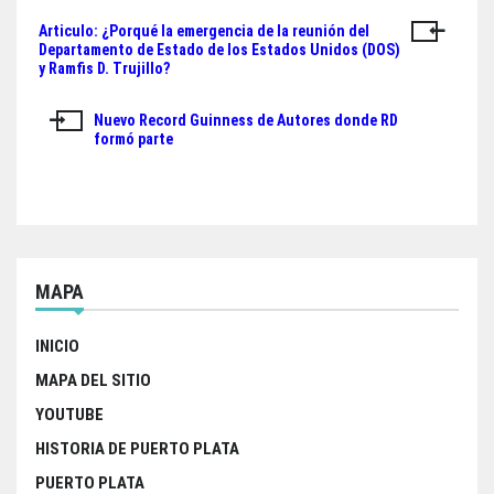
ok
er
A
Articulo: ¿Porqué la emergencia de la reunión del
Navegación
pp
Departamento de Estado de los Estados Unidos (DOS)
y Ramfis D. Trujillo?
de
entradas
Nuevo Record Guinness de Autores donde RD
formó parte
MAPA
INICIO
MAPA DEL SITIO
YOUTUBE
HISTORIA DE PUERTO PLATA
PUERTO PLATA