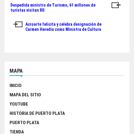
ok
er
A
Despedida ministro de Turismo, 61 millones de
Navegación
pp
turistas visitan RD
de
Acroarte felicita y celebra designación de
entradas
Carmen Heredia como Ministra de Cultura
MAPA
INICIO
MAPA DEL SITIO
YOUTUBE
HISTORIA DE PUERTO PLATA
PUERTO PLATA
TIENDA