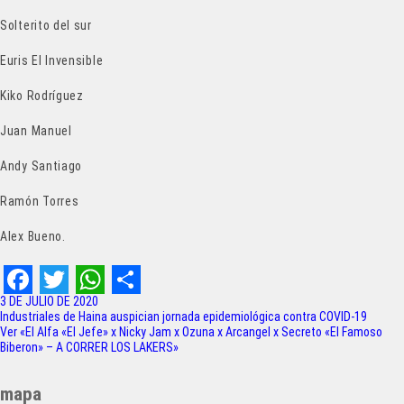
Solterito del sur
Euris El Invensible
Kiko Rodríguez
Juan Manuel
Andy Santiago
Ramón Torres
Alex Bueno.
F
T
W
S
3 DE JULIO DE 2020
Navegación
Industriales de Haina auspician jornada epidemiológica contra COVID-19
a
w
h
h
Ver «El Alfa «El Jefe» x Nicky Jam x Ozuna x Arcangel x Secreto «El Famoso
de
Biberon» – A CORRER LOS LAKERS»
c
i
a
a
entradas
e
t
t
r
mapa