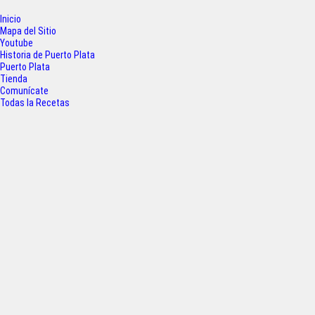
b
t
s
e
Inicio
o
e
A
Mapa del Sitio
Youtube
o
r
p
Historia de Puerto Plata
Puerto Plata
k
p
Tienda
Comunícate
Todas la Recetas