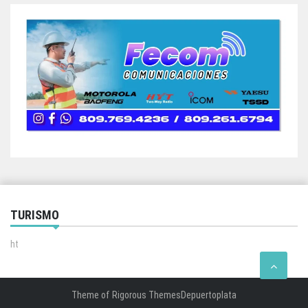
TURISMO
ht
Theme of
Rigorous Themes
Depuertoplata