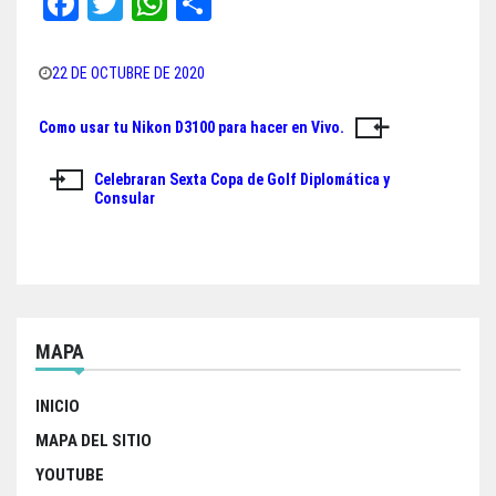
Fa
T
W
Sh
ce
wi
ha
ar
bo
tt
ts
e
22 DE OCTUBRE DE 2020
ok
er
A
Como usar tu Nikon D3100 para hacer en Vivo.
Navegación
pp
de
Celebraran Sexta Copa de Golf Diplomática y
Consular
entradas
MAPA
INICIO
MAPA DEL SITIO
YOUTUBE