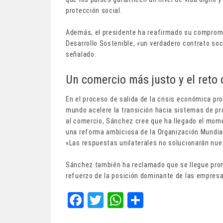
protección social.
Además, el presidente ha reafirmado su compromi
Desarrollo Sostenible, «un verdadero contrato soc
señalado.
Un comercio más justo y el reto d
En el proceso de salida de la crisis económica p
mundo acelere la transición hacia sistemas de 
al comercio, Sánchez cree que ha llegado el momen
una reforma ambiciosa de la Organización Mundial 
«Las respuestas unilaterales no solucionarán nu
Sánchez también ha reclamado que se llegue pront
refuerzo de la posición dominante de las empresa
Fa
T
W
Sh
ce
wi
ha
ar