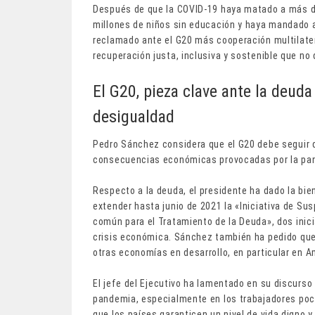
Después de que la COVID-19 haya matado a más de
millones de niños sin educación y haya mandado a
reclamado ante el G20 más cooperación multilater
recuperación justa, inclusiva y sostenible que no 
El G20, pieza clave ante la deuda
desigualdad
Pedro Sánchez considera que el G20 debe seguir 
consecuencias económicas provocadas por la pan
Respecto a la deuda, el presidente ha dado la bie
extender hasta junio de 2021 la «Iniciativa de Su
común para el Tratamiento de la Deuda», dos inici
crisis económica. Sánchez también ha pedido que 
otras economías en desarrollo, en particular en Am
El jefe del Ejecutivo ha lamentado en su discurso
pandemia, especialmente en los trabajadores poco
que los países garanticen un nivel de vida digno 