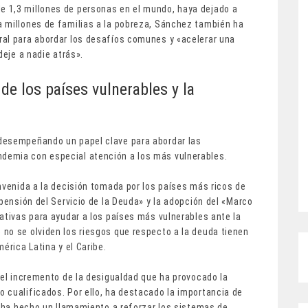
 1,3 millones de personas en el mundo, haya dejado a
 millones de familias a la pobreza, Sánchez también ha
al para abordar los desafíos comunes y «acelerar una
deje a nadie atrás».
 de los países vulnerables y la
desempeñando un papel clave para abordar las
demia con especial atención a los más vulnerables.
nvenida a la decisión tomada por los países más ricos de
spensión del Servicio de la Deuda» y la adopción del «Marco
ativas para ayudar a los países más vulnerables ante la
no se olviden los riesgos que respecto a la deuda tienen
érica Latina y el Caribe.
 el incremento de la desigualdad que ha provocado la
 cualificados. Por ello, ha destacado la importancia de
y ha hecho un llamamiento a reforzar los sistemas de