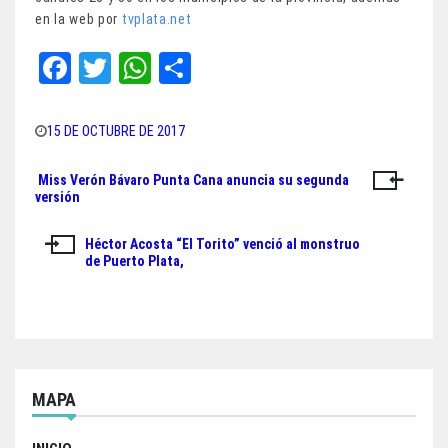
en la web por
tvplata.net
Fa
T
W
Sh
ce
wi
ha
ar
bo
tt
ts
e
15 DE OCTUBRE DE 2017
ok
er
A
Miss Verón Bávaro Punta Cana anuncia su segunda
Navegación
pp
versión
de
Héctor Acosta “El Torito” venció al monstruo
entradas
de Puerto Plata,
MAPA