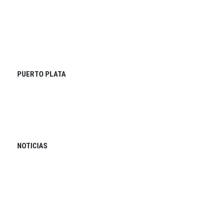
PUERTO PLATA
NOTICIAS