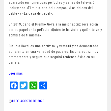
aparecido en numerosas películas y series de televisión,
incluyendo «El ministerio del tiempo», «Las chicas del
cable» y «La casa de papel».
En 2019, ganó el Premio Goya a la mejor actriz revelación
por su papel en la película «Quién te ha visto y quién te ve y
sombra de ti misma».
Claudia Bavel es una actriz muy versátil y ha demostrado
su talento en una variedad de papeles. Es una actriz muy
prometedora y seguro que seguirá teniendo éxito en su
carrera.
Leer mas
Fa
T
W
Sh
ce
wi
ha
ar
bo
tt
ts
e
18 DE AGOSTO DE 2023
ok
er
A