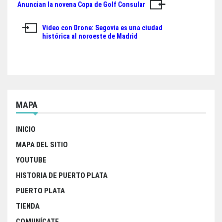
Anuncian la novena Copa de Golf Consular
Navegación
pp
de
Video con Drone: Segovia es una ciudad
histórica al noroeste de Madrid
entradas
MAPA
INICIO
MAPA DEL SITIO
YOUTUBE
HISTORIA DE PUERTO PLATA
PUERTO PLATA
TIENDA
COMUNÍCATE