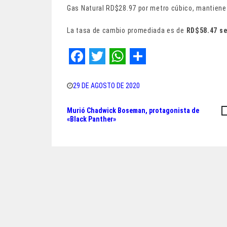
Gas Natural RD$28.97 por metro cúbico, mantiene
La tasa de cambio promediada es de
RD$58.47 s
F
T
W
S
a
w
h
h
29 DE AGOSTO DE 2020
c
i
a
a
Murió Chadwick Boseman, protagonista de
Navegación
e
t
t
r
«Black Panther»
de
b
t
s
e
o
e
A
entradas
o
r
p
k
p