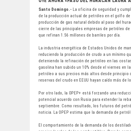
OYE AHORA «PASO DEL HURACÁN LAURA A
Santo Domingo.-
La oficina de seguridad y cump
de la producción actual de petróleo en el golfo de
producción de gas natural debido al paso del hura
cierre de las principales empresas de petróleo de 
que refinan 1.56 millones de barriles por día.
La industria energética de Estados Unidos de mane
reduciendo la producción de crudo a un mínimo que
deteniendo la refinación de petróleo en las costas
gasolina han subido un 10% desde el viernes en la
petróleo a sus precios más altos desde principio
reservas del crudo en EEUU hayan caído más de lo
Por otro lado, la OPEP+ está forzando una reducci
potencial acuerdo con Rusia para extender la reb
septiembre. Como resultado, los futuros del petró
noticia. La OPEP estima que la demanda de petróle
El comportamiento de la demanda de los destilado