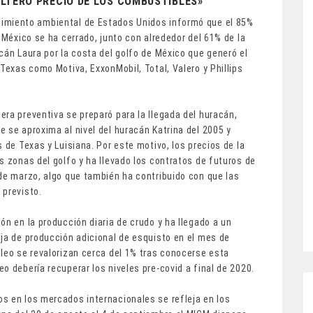
LTERÓ PRECIO DE LOS COMBUSTIBLES»
limiento ambiental de Estados Unidos informó que el 85%
 México se ha cerrado, junto con alrededor del 61% de la
cán Laura por la costa del golfo de México que generó el
Texas como Motiva, ExxonMobil, Total, Valero y Phillips
ra preventiva se preparó para la llegada del huracán,
 se aproxima al nivel del huracán Katrina del 2005 y
 de Texas y Luisiana. Por este motivo, los precios de la
s zonas del golfo y ha llevado los contratos de futuros de
 de marzo, algo que también ha contribuido con que las
 previsto.
ón en la producción diaria de crudo y ha llegado a un
aja de producción adicional de esquisto en el mes de
leo se revalorizan cerca del 1% tras conocerse esta
o debería recuperar los niveles pre-covid a final de 2020.
s en los mercados internacionales se refleja en los