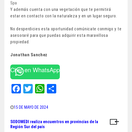
Spa
Y además cuenta con una vegetación que te permitirá
estar en contacto con la naturaleza y en un lugar seguro.
No desperdicies esta oportunidad comúnicate conmigo y te
asesoraré para que puedas adquirir esta maravillosa
propiedad.
Jonathan Sanchez
Chat en WhatsApp
Fa
T
W
Sh
ce
wi
ha
ar
bo
tt
ts
e
15 DE MAYO DE 2024
ok
er
A
SODOMEDI realiza encuentros en provincias de la
Navegación
pp
Región Sur del país