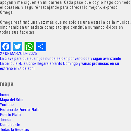
apoyan y me siguen en mi carrera. Cada paso que doy lo hago con todo
el corazón, y seguiré trabajando para ofrecer lo mejor», expresó
Omega
Omega reafirmó una vez más que no solo es una estrella de la música,
sino también un artista completo que continúa sumando éxitos en
todas sus facetas.
F
T
W
S
27 DE MARZO DE 2025
Navegación
La clave para que sus hijos nunca se den por vencidos y sigan avanzando
a
w
h
h
La película «Día Ocho» llegará a Santo Domingo y varias provincias en su
de
estreno el 24 de abril
c
i
a
a
entradas
e
t
t
r
mapa
b
t
s
e
Inicio
o
e
A
Mapa del Sitio
Youtube
o
r
p
Historia de Puerto Plata
Puerto Plata
k
p
Tienda
Comunícate
Todas la Recetas