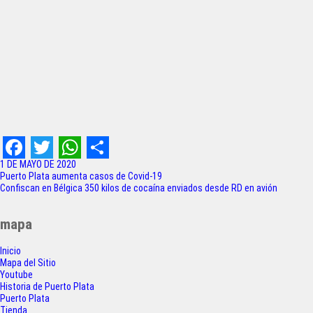
F
T
W
S
1 DE MAYO DE 2020
Navegación
Puerto Plata aumenta casos de Covid-19
a
w
h
h
Confiscan en Bélgica 350 kilos de cocaína enviados desde RD en avión
de
c
i
a
a
entradas
mapa
e
t
t
r
Inicio
b
t
s
e
Mapa del Sitio
o
e
A
Youtube
Historia de Puerto Plata
o
r
p
Puerto Plata
Tienda