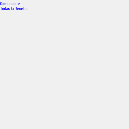
k
p
Comunícate
Todas la Recetas