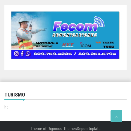
TURISMO
ht
Theme of
Rigorous Themes
Depuertoplata