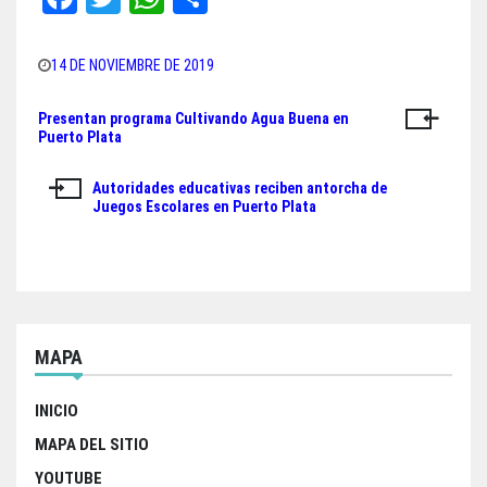
ce
wi
ha
ar
bo
tt
ts
e
14 DE NOVIEMBRE DE 2019
ok
er
A
Presentan programa Cultivando Agua Buena en
Navegación
pp
Puerto Plata
de
Autoridades educativas reciben antorcha de
entradas
Juegos Escolares en Puerto Plata
MAPA
INICIO
MAPA DEL SITIO
YOUTUBE