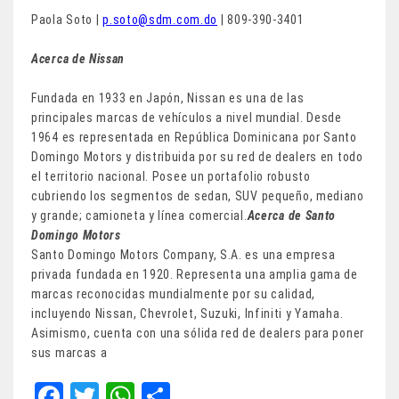
Paola Soto |
p.soto@sdm.com.do
| 809-390-3401
Acerca de Nissan
Fundada en 1933 en Japón, Nissan es una de las
principales marcas de vehículos a nivel mundial. Desde
1964 es representada en República Dominicana por Santo
Domingo Motors y distribuida por su red de dealers en todo
el territorio nacional. Posee un portafolio robusto
cubriendo los segmentos de sedan, SUV pequeño, mediano
y grande; camioneta y línea comercial.
Acerca de Santo
Domingo Motors
Santo Domingo Motors Company, S.A. es una empresa
privada fundada en 1920. Representa una amplia gama de
marcas reconocidas mundialmente por su calidad,
incluyendo Nissan, Chevrolet, Suzuki, Infiniti y Yamaha.
Asimismo, cuenta con una sólida red de dealers para poner
sus marcas a
Fa
T
W
Sh