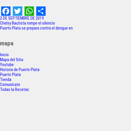
F
T
W
S
2 DE SEPTIEMBRE DE 2019
Navegación
Chelsy Bautista rompe el silencio
a
w
h
h
Puerto Plata se prepara contra el dengue en
de
c
i
a
a
entradas
mapa
e
t
t
r
Inicio
b
t
s
e
Mapa del Sitio
o
e
A
Youtube
Historia de Puerto Plata
o
r
p
Puerto Plata
Tienda
k
p
Comunícate
Todas la Recetas