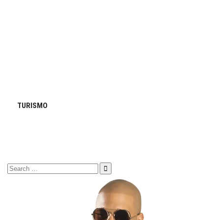
TURISMO
Search
for: