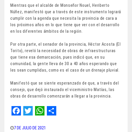
Mientras que el alcalde de Monseñor Nouel, Heriberto
Núñez, manifestó que a través de este instrumento logrará
cumplir con la agenda que necesita la provincia de cara a
los próximos años en lo que tiene que ver con el desarrollo
en los diferentes ámbitos de la región.
Por otra parte, el senador de la provincia, Héctor Acosta (El
Torito), reveló la necesidad de obras de infraestructuras
que tiene esa demarcación, pues indicó que, en su
comunidad, la gente lleva de 30 a 40 años esperando que
les sean cumplidas, como es el caso de un drenaje pluvial.
Manifestó que se siente esperanzado de que, a través del
consejo, que dejó instaurado el viceministro Matías, las
obras de desarrollo comenzarán a llegar a la provincia.
F
T
W
S
a
w
h
h
7 DE JULIO DE 2021