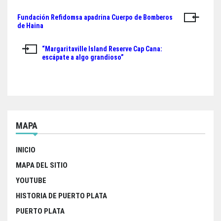
c
i
a
a
Fundación Refidomsa apadrina Cuerpo de Bomberos
Navegación
e
t
t
r
de Haina
de
b
t
s
e
“Margaritaville Island Reserve Cap Cana:
o
e
A
entradas
escápate a algo grandioso”
o
r
p
k
p
MAPA
INICIO
MAPA DEL SITIO
YOUTUBE
HISTORIA DE PUERTO PLATA
PUERTO PLATA