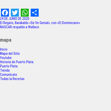
F
T
W
S
24 DE JUNIO DE 2020
Navegación
El Regato, Barakaldo «Se Ve Genial», con «El Dominicano»
a
w
h
h
NASCAR respalda a Wallace
de
c
i
a
a
entradas
mapa
e
t
t
r
Inicio
b
t
s
e
Mapa del Sitio
o
e
A
Youtube
Historia de Puerto Plata
o
r
p
Puerto Plata
Tienda
k
p
Comunícate
Todas la Recetas