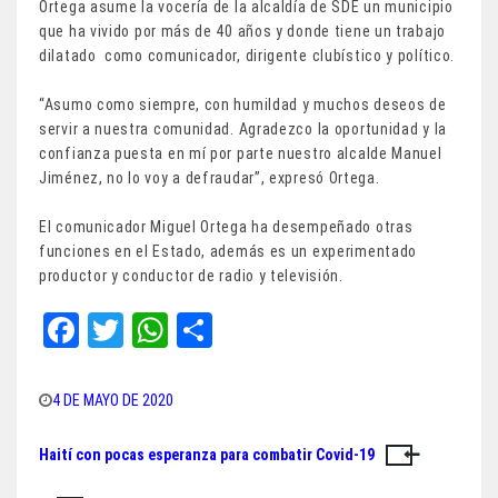
Ortega asume la vocería de la alcaldía de SDE un municipio
que ha vivido por más de 40 años y donde tiene un trabajo
dilatado como comunicador, dirigente clubístico y político.
“Asumo como siempre, con humildad y muchos deseos de
servir a nuestra comunidad. Agradezco la oportunidad y la
confianza puesta en mí por parte nuestro alcalde Manuel
Jiménez, no lo voy a defraudar”, expresó Ortega.
El comunicador Miguel Ortega ha desempeñado otras
funciones en el Estado, además es un experimentado
productor y conductor de radio y televisión.
Fa
T
W
Sh
ce
wi
ha
ar
bo
tt
ts
e
4 DE MAYO DE 2020
ok
er
A
Haití con pocas esperanza para combatir Covid-19
Navegación
pp