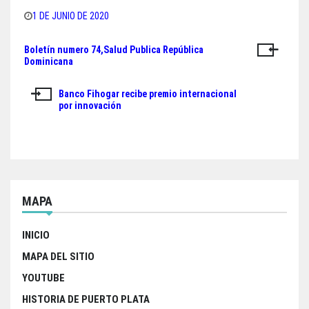
a
w
h
h
1 DE JUNIO DE 2020
c
i
a
a
Boletín numero 74,Salud Publica República
Navegación
e
t
t
r
Dominicana
de
b
t
s
e
Banco Fihogar recibe premio internacional
o
e
A
entradas
por innovación
o
r
p
k
p
MAPA
INICIO
MAPA DEL SITIO
YOUTUBE
HISTORIA DE PUERTO PLATA