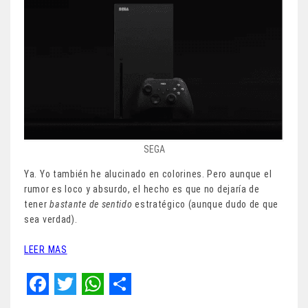
SEGA
Ya. Yo también he alucinado en colorines. Pero aunque el
rumor es loco y absurdo, el hecho es que no dejaría de
tener
bastante de sentido
estratégico (aunque dudo de que
sea verdad).
LEER MAS
F
T
W
S