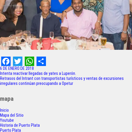
F
T
W
S
6 DE ENERO DE 2018
Navegación
Intenta reactivar llegadas de yates a Luperón.
a
w
h
h
Retrasos del Intrant con transportistas turísticos y ventas de excursiones
de
irregulares continúan preocupando a Opetur
c
i
a
a
entradas
e
t
t
r
mapa
b
t
s
e
Inicio
o
e
A
Mapa del Sitio
Youtube
o
r
p
Historia de Puerto Plata
Puerto Plata