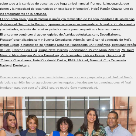
sobre todo a la cantidad de personas que llega a nivel mundial. Por eso, la importancia que
tienen y la necesidad de estar unidos en esta labor informativa”, indicó Ramón Chávez, uno de
los organizadores de la actividad.
El encuentro sirvió para demostrar la unión y la familiaridad de los comunicadores de los medios
digitales del Gran Santo Domingo, quienes se apoyan mutuamente en la realización de eventos
y actividades, además de reunirse periódicamente para compartir sus buenas nuevas.
El encuentro contó con el apoyo logístico de ActvidadesArtisticas.com, DecorBalloons,
FiestasyPersonalidades.com y Summa Consultores. Además, contó con el patrocinio de Mejía
Import Export, a nombre de su producto Mirabella Franciacorta Brut Romántica, Resturant Mesón
de Lola, Rancho Don Lulú, Grupo New Horizons, Socializando TV con Mirna Pimentel, Mr. Tours,
Mariano Abreu-Imagen Pública Consulting, Publimercadeo, Delicias Hirama, Goda Spa, D
´Yolanda Chacabanas, Hotel Occidental Caribe, PM Publicidad, Maeno & Co y Cervecería
Nacional Dominicana.
Gracias a este apoyo, los presentes disfrutaron una rica cena preparada por el chef del Mesón
de Lola y también fueron agraciados con los regalos ofrecidos por los patrocinadores. Al final
brindaron para que este año 2018 sea de mucho éxito y prosperidad.