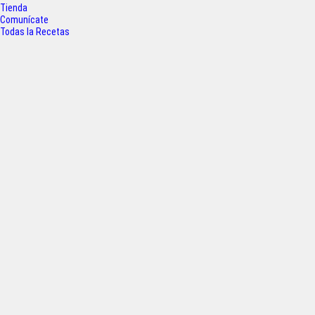
k
p
Tienda
Comunícate
Todas la Recetas