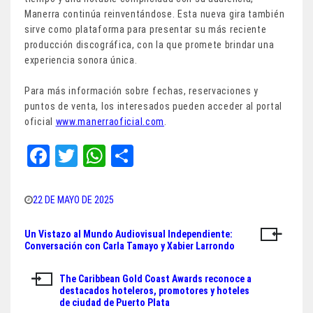
Manerra continúa reinventándose. Esta nueva gira también
sirve como plataforma para presentar su más reciente
producción discográfica, con la que promete brindar una
experiencia sonora única.
Para más información sobre fechas, reservaciones y
puntos de venta, los interesados pueden acceder al portal
oficial
www.manerraoficial.com
.
Fa
T
W
Sh
ce
wi
ha
ar
bo
tt
ts
e
22 DE MAYO DE 2025
ok
er
A
Un Vistazo al Mundo Audiovisual Independiente:
Navegación
pp
Conversación con Carla Tamayo y Xabier Larrondo
de
The Caribbean Gold Coast Awards reconoce a
entradas
destacados hoteleros, promotores y hoteles
de ciudad de Puerto Plata