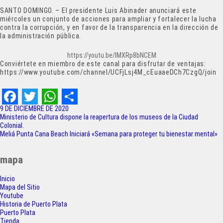
SANTO DOMINGO. – El presidente Luis Abinader anunciará este
miércoles un conjunto de acciones para ampliar y fortalecer la lucha
contra la corrupción, y en favor de la transparencia en la dirección de
la administración pública.
https://youtu.be/lMXRp8bNCEM
Conviértete en miembro de este canal para disfrutar de ventajas:
https://www.youtube.com/channel/UCFjLsj4M_cEuaaeDCh7CzgQ/join
F
T
W
S
9 DE DICIEMBRE DE 2020
Navegación
Ministerio de Cultura dispone la reapertura de los museos de la Ciudad
a
w
h
h
Colonial.
de
Meliá Punta Cana Beach Iniciará «Semana para proteger tu bienestar mental»
c
i
a
a
entradas
e
t
t
r
mapa
b
t
s
e
Inicio
o
e
A
Mapa del Sitio
Youtube
o
r
p
Historia de Puerto Plata
Puerto Plata
Tienda