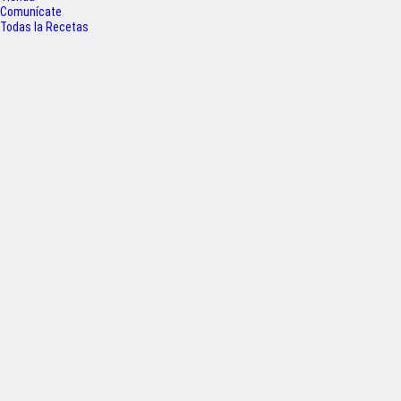
k
p
Comunícate
Todas la Recetas