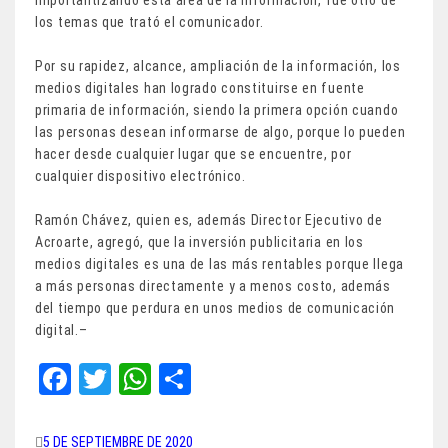
los temas que trató el comunicador.
Por su rapidez, alcance, ampliación de la información, los
medios digitales han logrado constituirse en fuente
primaria de información, siendo la primera opción cuando
las personas desean informarse de algo, porque lo pueden
hacer desde cualquier lugar que se encuentre, por
cualquier dispositivo electrónico.
Ramón Chávez, quien es, además Director Ejecutivo de
Acroarte, agregó, que la inversión publicitaria en los
medios digitales es una de las más rentables porque llega
a más personas directamente y a menos costo, además
del tiempo que perdura en unos medios de comunicación
digital.–
Fa
T
W
Sh
ce
wi
ha
ar
bo
tt
ts
e
5 DE SEPTIEMBRE DE 2020