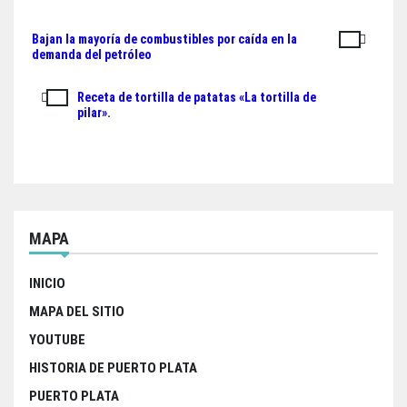
ok
er
A
Bajan la mayoría de combustibles por caída en la
Navegación
pp
demanda del petróleo
de
Receta de tortilla de patatas «La tortilla de
entradas
pilar».
MAPA
INICIO
MAPA DEL SITIO
YOUTUBE
HISTORIA DE PUERTO PLATA
PUERTO PLATA