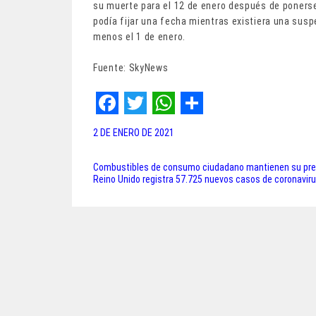
su muerte para el 12 de enero después de ponerse
podía fijar una fecha mientras existiera una susp
menos el 1 de enero.
Fuente: SkyNews
F
T
W
S
2 DE ENERO DE 2021
a
w
h
h
c
i
a
a
Combustibles de consumo ciudadano mantienen su preci
Navegación
Reino Unido registra 57.725 nuevos casos de coronaviru
e
t
t
r
de
b
t
s
e
entradas
o
e
A
o
r
p
k
p