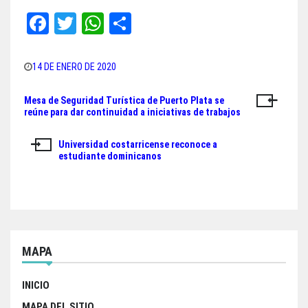
Fa
T
W
Sh
ce
wi
ha
ar
bo
tt
ts
e
14 DE ENERO DE 2020
ok
er
A
Mesa de Seguridad Turística de Puerto Plata se
Navegación
pp
reúne para dar continuidad a iniciativas de trabajos
de
Universidad costarricense reconoce a
entradas
estudiante dominicanos
MAPA
INICIO
MAPA DEL SITIO