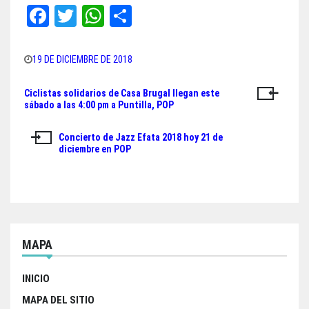
Fa
T
W
Sh
ce
wi
ha
ar
bo
tt
ts
e
19 DE DICIEMBRE DE 2018
ok
er
A
Ciclistas solidarios de Casa Brugal llegan este
Navegación
pp
sábado a las 4:00 pm a Puntilla, POP
de
Concierto de Jazz Efata 2018 hoy 21 de
entradas
diciembre en POP
MAPA
INICIO
MAPA DEL SITIO